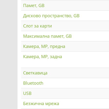
Памет, GB
Дисково пространство, GB
Слот за карти
Максимална памет, GB
Камера, MP, предна
Камера, MP, задна
Светкавица
Bluetooth
USB
Безжична мрежа