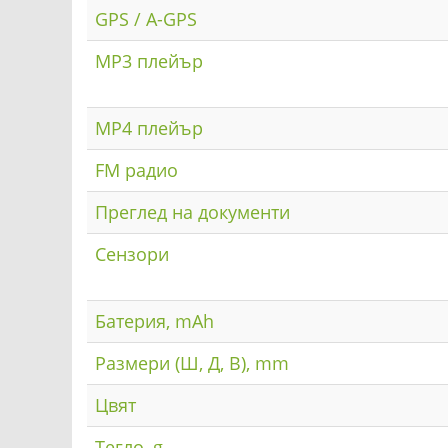
GPS / A-GPS
MP3 плейър
MP4 плейър
FM радио
Преглед на документи
Сензори
Батерия, mAh
Размери (Ш, Д, В), mm
Цвят
Тегло, g