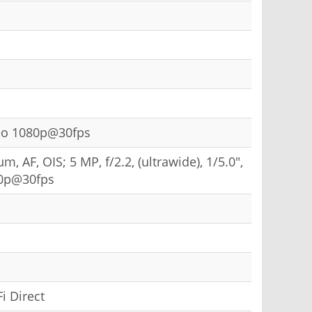
ideo 1080p@30fps
µm, AF, OIS; 5 MP, f/2.2, (ultrawide), 1/5.0",
80p@30fps
i Direct