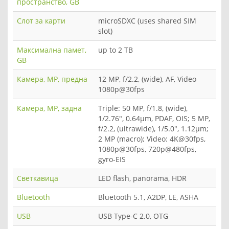
пространство, GB
Слот за карти
microSDXC (uses shared SIM
slot)
Максимална памет,
up to 2 TB
GB
Камера, MP, предна
12 MP, f/2.2, (wide), AF, Video
1080p@30fps
Камера, MP, задна
Triple: 50 MP, f/1.8, (wide),
1/2.76", 0.64µm, PDAF, OIS; 5 MP,
f/2.2, (ultrawide), 1/5.0", 1.12µm;
2 MP (macro); Video: 4K@30fps,
1080p@30fps, 720p@480fps,
gyro-EIS
Светкавица
LED flash, panorama, HDR
Bluetooth
Bluetooth 5.1, A2DP, LE, ASHA
USB
USB Type-C 2.0, OTG