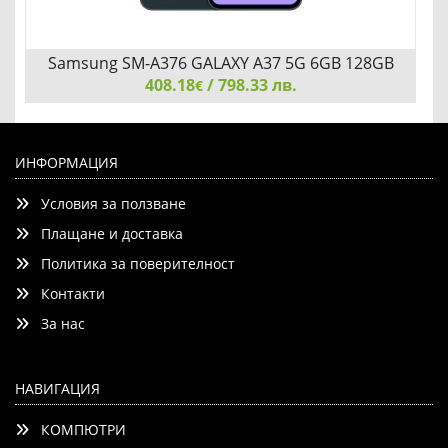
Samsung SM-A376 GALAXY A37 5G 6GB 128GB
Awesome Graygreen
408.18
/ 798.33 лв.
€
Samsung SM-A376 GALAXY A37 5G 6GB 128GB Awesome
Graygreen
ИНФОРМАЦИЯ
Условия за ползване
Плащане и доставка
Политика за поверителност
Контакти
Детайли
Сравни
За нас
НАВИГАЦИЯ
КОМПЮТРИ