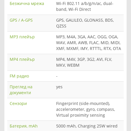
Безжична мрежа
Wi-Fi 802.11 a/b/g/n/ac, dual-
band, Wi-Fi Direct
GPS / A-GPS
GPS, GALILEO, GLONASS, BDS,
QZSS
MP3 плейър
MP3, M4A, 3GA, AAC, OGG, OGA,
WAV, AMR, AWB, FLAC, MID, MIDI,
XMF, MXMF, IMY, RTTTL, RTX, OTA
MP4 плейър
MP4, M4V, 3GP, 3G2, AVI, FLV,
MKV, WEBM
FM радио
-
Преглед на
yes
документи
Сензори
Fingerprint (side-mounted),
accelerometer, gyro, compass,
Virtual proximity sensing
Батерия, mAh
5000 mAh, Charging 25W wired