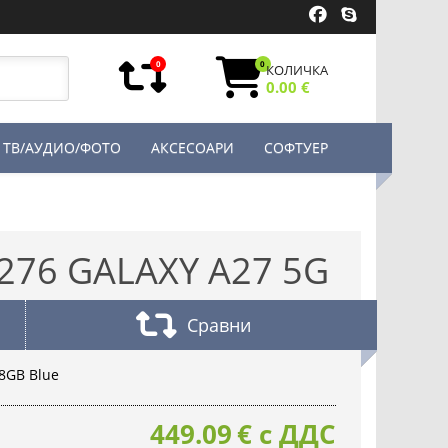
0
0
КОЛИЧКА
0.00 €
ТВ/АУДИО/ФОТО
АКСЕСОАРИ
СОФТУЕР
76 GALAXY A27 5G
Сравни
8GB Blue
449.09
€
с ДДС