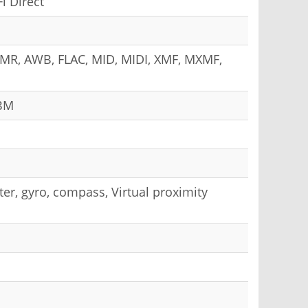
i Direct
MR, AWB, FLAC, MID, MIDI, XMF, MXMF,
EBM
er, gyro, compass, Virtual proximity