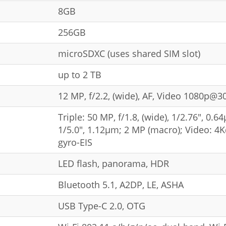
8GB
256GB
microSDXC (uses shared SIM slot)
up to 2 TB
12 MP, f/2.2, (wide), AF, Video 1080p@3
Triple: 50 MP, f/1.8, (wide), 1/2.76", 0.6
1/5.0", 1.12µm; 2 MP (macro); Video: 
gyro-EIS
LED flash, panorama, HDR
Bluetooth 5.1, A2DP, LE, ASHA
USB Type-C 2.0, OTG