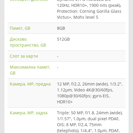
120Hz, HDR10+, 1900 nits (peak),
Protection: Corning Gorilla Glass
Victus+, Mohs level 5
Памет, GB
8GB
Дисково
512GB
пространство, GB
Слот за карти
-
Максимална памет,
-
GB
Камера, MP, предна
12 MP, f/2.2, 26mm (wide), 1/3.2",
1.12µm, Video 4K@30/60fps,
1080p@30/60fps; gyro-EIS,
HDR10+
Камера, MP, задна
Triple: 50 MP, f/1.8, 24mm (wide),
1/1.57", 1.0µm, dual pixel PDAF,
OIS; 8 MP, f/2.4, 75mm
(telephoto), 1/4.4", 1.0µm, PDAF,