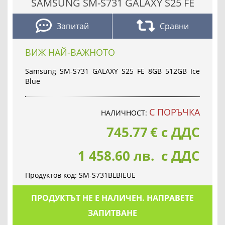
SAMSUNG SM-S731 GALAXY S25 FE
Запитай
Сравни
ВИЖ НАЙ-ВАЖНОТО
Samsung SM-S731 GALAXY S25 FE 8GB 512GB Ice
Blue
С ПОРЪЧКА
НАЛИЧНОСТ:
745.77
€
с ДДС
1 458.60 лв. с ДДС
Продуктов код:
SM-S731BLBIEUE
ПРОДУКТЪТ НЕ Е НАЛИЧЕН. НАПРАВЕТЕ
ЗАПИТВАНЕ