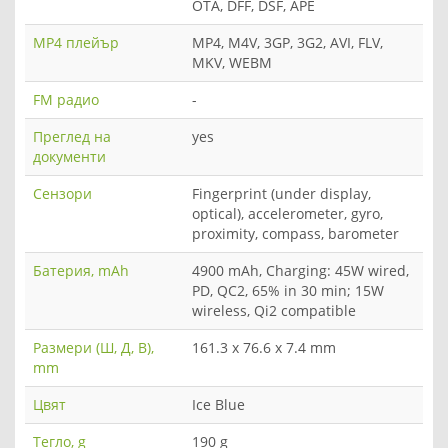
OTA, DFF, DSF, APE
MP4 плейър
MP4, M4V, 3GP, 3G2, AVI, FLV,
MKV, WEBM
FM радио
-
Преглед на
yes
документи
Сензори
Fingerprint (under display,
optical), accelerometer, gyro,
proximity, compass, barometer
Батерия, mAh
4900 mAh, Charging: 45W wired,
PD, QC2, 65% in 30 min; 15W
wireless, Qi2 compatible
Размери (Ш, Д, В),
161.3 x 76.6 x 7.4 mm
mm
Цвят
Ice Blue
Тегло, g
190 g