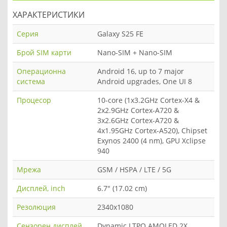
ХАРАКТЕРИСТИКИ
Серия
Galaxy S25 FE
Брой SIM карти
Nano-SIM + Nano-SIM
Операционна
Android 16, up to 7 major
система
Android upgrades, One UI 8
Процесор
10-core (1x3.2GHz Cortex-X4 &
2x2.9GHz Cortex-A720 &
3x2.6GHz Cortex-A720 &
4x1.95GHz Cortex-A520), Chipset
Exynos 2400 (4 nm), GPU Xclipse
940
Мрежа
GSM / HSPA / LTE / 5G
Дисплей, inch
6.7" (17.02 cm)
Резолюция
2340x1080
Сензорен дисплей
Dynamic LTPO AMOLED 2X,