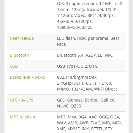
OIS, 3x optical zoom; 12 MP, f/2.2,
13mm, 123? (ultrawide), 1/3.0",
1.12µm; Video: 8K@24/30fps,
4K@30/60/120fps,
1080p@30/60/120
Светкавица
LED flash, HDR, panorama, Best
Face
Bluetooth
Bluetooth 5.4, A2DP, LE; NFC
USB
USB Type-C 3.2, OTG
Безжична мрежа
802.11a/b/g/n/ac/ax
2.4GHz+5GHz+6GHz, HE160,
MIMO, 1024-QAM, Wi-Fi Direct
GPS / A-GPS
GPS, Glonass, Beidou, Galileo,
NavIC, QZSS
MP3 плейър
MP3, M4A, 3GA, AAC, OGG, OGA,
WAV, AMR, AWB, FLAC, MID, MIDI,
XMF, MXMF, IMY, RTTTL, RTX,