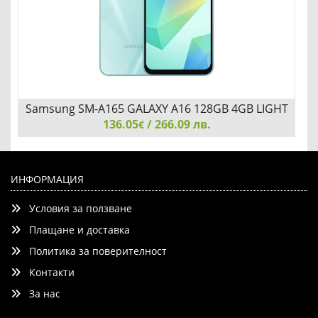
Samsung SM-A165 GALAXY A16 128GB 4GB LIGHT
136.05
GREEN
/ 266.09 лв.
€
Samsung SM-A165 GALAXY A16 128GB 4GB LIGHT GREEN
ИНФОРМАЦИЯ
Условия за ползване
Плащане и доставка
Политика за поверителност
Контакти
Детайли
Сравни
За нас