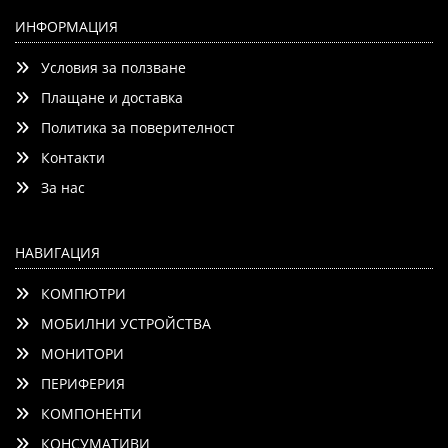
LG OLED42C51LA, 42" UHD OLED evo, 4K (3840 x 2160),
DVB-C/T2/S2, Full Cinema Screnn, Alpha 9 AI 4K Gen8,
ИНФОРМАЦИЯ
120Hz Native (VRR 144Hz), ThinQ AI, HDR10, VRR, NVIDIA
Условия за ползване
G-SYNC, AMD FreeSync, Dolby Vision, Dolby Atmos, W
Плащане и доставка
Политика за поверителност
Контакти
Детайли
Сравни
За нас
НАВИГАЦИЯ
КОМПЮТРИ
МОБИЛНИ УСТРОЙСТВА
МОНИТОРИ
ПЕРИФЕРИЯ
КОМПОНЕНТИ
КОНСУМАТИВИ