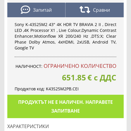
Запитай
Сравни
Sony K-43S25M2 43" 4K HDR TV BRAVIA 2 II , Direct
LED ,4K Processor X1 , Live Colour,Dynamic Contrast
Enhancer,Motionflow XR 200/240 Hz ,DTS:X; Clear
Phase Dolby Atmos, 4xHDMI, 2xUSB, Android TV,
Google TV
OГРАНИЧЕНО КОЛИЧЕСТВО
НАЛИЧНОСТ:
651.85
€
с ДДС
Продуктов код:
K43S25M2PB.CEI
ПРОДУКТЪТ НЕ Е НАЛИЧЕН. НАПРАВЕТЕ
ЗАПИТВАНЕ
ХАРАКТЕРИСТИКИ