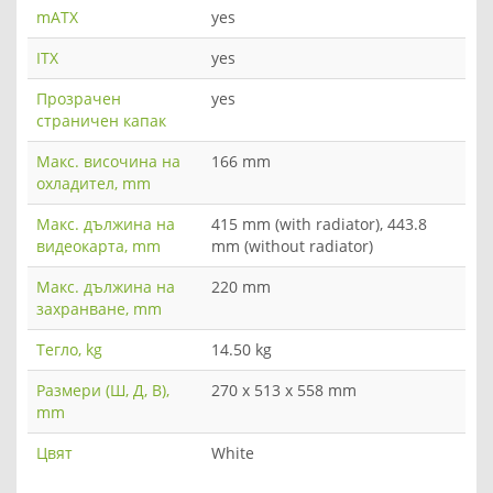
mATX
yes
ITX
yes
Прозрачен
yes
страничен капак
Макс. височина на
166 mm
охладител, mm
Макс. дължина на
415 mm (with radiator), 443.8
видеокарта, mm
mm (without radiator)
Макс. дължина на
220 mm
захранване, mm
Тегло, kg
14.50 kg
Размери (Ш, Д, В),
270 x 513 x 558 mm
mm
Цвят
White