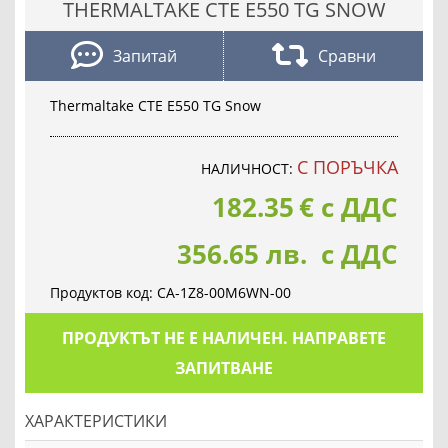
THERMALTAKE CTE E550 TG SNOW
Запитай
Сравни
Thermaltake CTE E550 TG Snow
С ПОРЪЧКА
НАЛИЧНОСТ:
182.35
€
с ДДС
356.65 лв. с ДДС
Продуктов код:
CA-1Z8-00M6WN-00
ПРОДУКТЪТ НЕ Е НАЛИЧЕН. НАПРАВЕТЕ
ЗАПИТВАНЕ
ХАРАКТЕРИСТИКИ