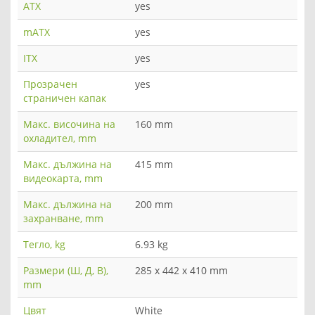
ATX
yes
mATX
yes
ITX
yes
Прозрачен
yes
страничен капак
Макс. височина на
160 mm
охладител, mm
Макс. дължина на
415 mm
видеокарта, mm
Макс. дължина на
200 mm
захранване, mm
Тегло, kg
6.93 kg
Размери (Ш, Д, В),
285 x 442 x 410 mm
mm
Цвят
White