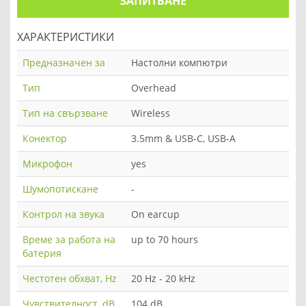
ЗАПИТВАНЕ
ХАРАКТЕРИСТИКИ
Предназначен за
Настолни компютри
Тип
Overhead
Тип на свързване
Wireless
Конектор
3.5mm & USB-C, USB-A
Микрофон
yes
Шумопотискане
-
Контрол на звука
On earcup
Време за работа на
up to 70 hours
батерия
Честотен обхват, Hz
20 Hz - 20 kHz
Чувствителност, dB
104 dB