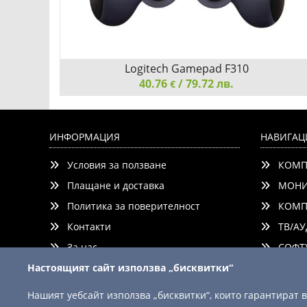
Logitech Gamepad F310
40.76
/ 79.72 лв.
€
Logitech Gamepad F310, Steam Support, D-Pad, 1.8
Meter Cord
ИНФОРМАЦИЯ
НАВИГАЦ
Условия за ползване
КОМП
Плащане и доставка
МОНИ
Политика за поверителност
КОМП
Контакти
ТВ/АУ
Добави
Сравни
За нас
СОФТУ
Настоящият сайт използва „бисквитки“
Нашият уебсайт използва „бисквитки“, които гарантират