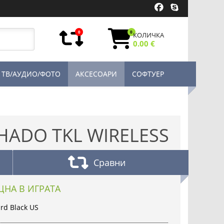
0
0
КОЛИЧКА
0.00 €
ТВ/АУДИО/ФОТО
АКСЕСОАРИ
СОФТУЕР
HADO TKL WIRELESS
Сравни
ЩНА В ИГРАТА
rd Black US