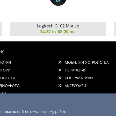
Logitech G102 Mouse
34.87
/ 68.20 лв.
€
Logitech G102 Mouse, Lightsync RGB, 8000 DPI, 6
Programmable Buttons, Black
ИЯ
ЮТРИ
МОБИЛНИ УСТРОЙСТВА
ТОРИ
ПЕРИФЕРИЯ
ОНЕНТИ
КОНСУМАТИВИ
ДИО/ФОТО
АКСЕСОАРИ
Добави
Сравни
ЕР
 възможно най-оптималната му работа.
© 2003 - 2026 ComSystems Ltd. Всички права запазени