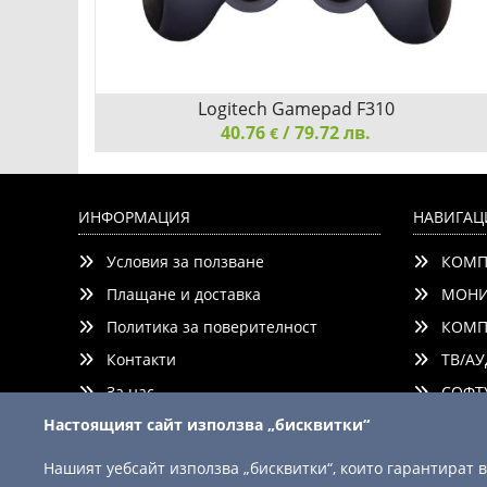
Logitech Gamepad F310
40.76
/ 79.72 лв.
€
Logitech Gamepad F310, Steam Support, D-Pad, 1.8
Meter Cord
ИНФОРМАЦИЯ
НАВИГАЦ
Условия за ползване
КОМП
Плащане и доставка
МОНИ
Политика за поверителност
КОМП
Контакти
ТВ/АУ
Добави
Сравни
За нас
СОФТУ
Настоящият сайт използва „бисквитки“
Нашият уебсайт използва „бисквитки“, които гарантират