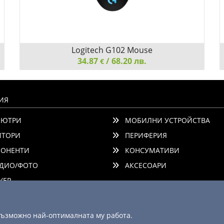
Logitech G102 Mouse
34.87
/ 68.20 лв.
€
Logitech G102 Mouse, Lightsync RGB, 8000 DPI, 6
Programmable Buttons, Black
ИЯ
ЮТРИ
МОБИЛНИ УСТРОЙСТВА
ТОРИ
ПЕРИФЕРИЯ
ОНЕНТИ
КОНСУМАТИВИ
ДИО/ФОТО
АКСЕСОАРИ
Добави
Сравни
ЕР
 възможно най-оптималната му работа.
© 2003 - 2026 ComSystems Ltd. Всички права запазени