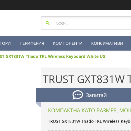
ТОРИ
ПЕРИФЕРИЯ
КОМПОНЕНТИ
КОНСУМАТИВИ
ST GXT831W Thado TKL Wireless Keyboard White US
TRUST GXT831W 
Запитай
КОМПАКТНА КАТО РАЗМЕР, МО
TRUST GXT831W Thado TKL Wireless Keyb