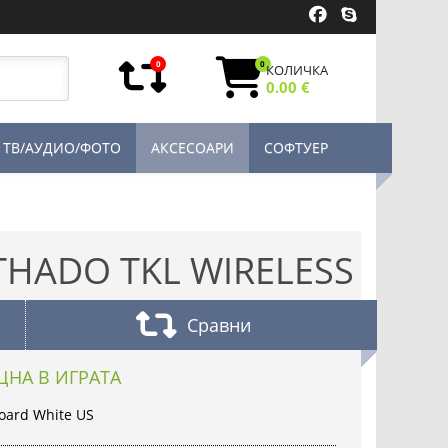
0
0
КОЛИЧКА
0.00 €
ТВ/АУДИО/ФОТО
АКСЕСОАРИ
СОФТУЕР
THADO TKL WIRELESS
Сравни
ЩНА В ИГРАТА
oard White US