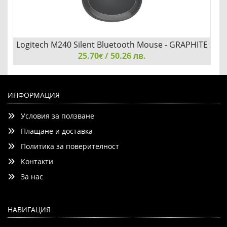
Logitech M240 Silent Bluetooth Mouse - GRAPHITE
25.70
- EMEA-808
/ 50.26 лв.
€
Logitech M240 Silent Bluetooth Mouse - GRAPHITE -
EMEA-808
ИНФОРМАЦИЯ
Условия за ползване
Плащане и доставка
Политика за поверителност
Контакти
Детайли
Сравни
За нас
НАВИГАЦИЯ