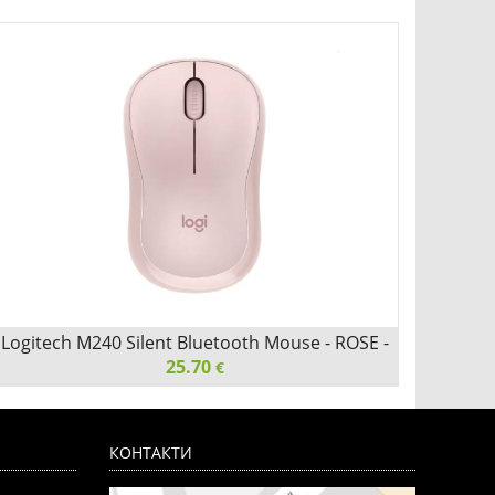
Logitech M240 Silent Bluetooth Mouse - ROSE -
Logite
EMEA-808
25.70
€
Logitech M240 Silent Bluetooth Mouse - ROSE - EMEA-
Logite
808
N/A - 
КОНТАКТИ