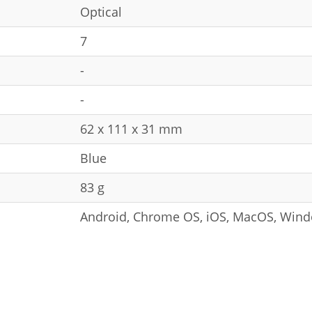
Optical
7
-
-
62 x 111 x 31 mm
Blue
83 g
Android, Chrome OS, iOS, MacOS, Win