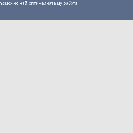
 възможно най-оптималната му работа.
Xiaomi Gaming монитор G24i 2026 OM4FE-EU
127.65
/ 249.66 лв.
€
Xiaomi Gaming монитор G24i 2026 OM4FE-EU
ИЯ
ЮТРИ
МОБИЛНИ УСТРОЙСТВА
ТОРИ
ПЕРИФЕРИЯ
ОНЕНТИ
КОНСУМАТИВИ
ДИО/ФОТО
АКСЕСОАРИ
Добави
Сравни
ЕР
© 2003 - 2026 ComSystems Ltd. Всички права запазени