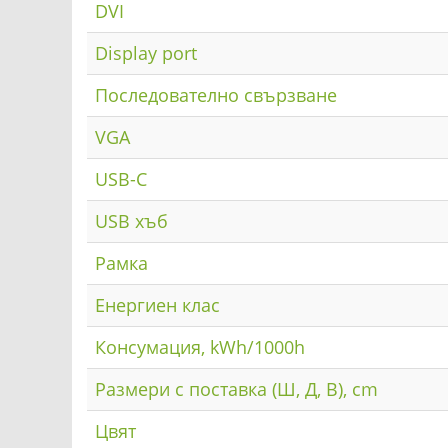
DVI
Display port
Последователно свързване
VGA
USB-C
USB хъб
Рамка
Енергиен клас
Консумация, kWh/1000h
Размери с поставка (Ш, Д, В), cm
Цвят