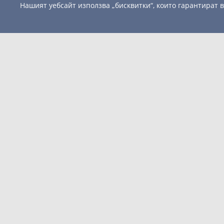
Нашият уебсайт използва „бисквитки“, които гарантират
HP Series 3 Pro 23.8" FHD IPS Monitor - 324pf
141.49
/ 276.73 лв.
€
HP Series 3 Pro 23.8" FHD IPS Monitor - 324pf
ИНФОРМАЦИЯ
НАВИГАЦ
Условия за ползване
КОМП
Плащане и доставка
МОНИ
Политика за поверителност
КОМП
Контакти
ТВ/АУ
Добави
Сравни
За нас
СОФТУ