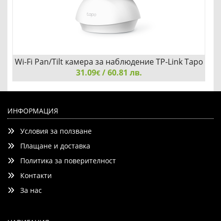
Wi-Fi Pan/Tilt камера за наблюдение TP-Link Tapo
31.09
C200
/ 60.81 лв.
€
Wi-Fi Pan/Tilt камера за наблюдение TP-Link Tapo C200
ИНФОРМАЦИЯ
Условия за ползване
Плащане и доставка
Политика за поверителност
Контакти
Добави
Сравни
За нас