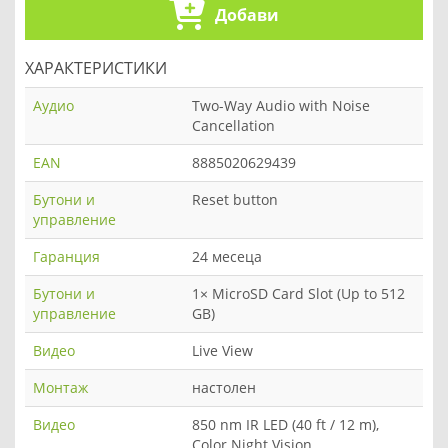
Добави
ХАРАКТЕРИСТИКИ
Аудио
Two-Way Audio with Noise
Cancellation
EAN
8885020629439
Бутони и
Reset button
управление
Гаранция
24 месеца
Бутони и
1× MicroSD Card Slot (Up to 512
управление
GB)
Видео
Live View
Монтаж
настолен
Видео
850 nm IR LED (40 ft / 12 m),
Color Night Vision