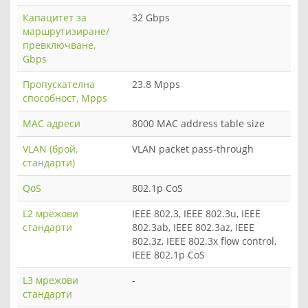
Капацитет за
32 Gbps
маршрутизиране/
превключване,
Gbps
Пропускателна
23.8 Mpps
способност, Mpps
MAC адреси
8000 MAC address table size
VLAN (брой,
VLAN packet pass-through
стандарти)
QoS
802.1p CoS
L2 мрежови
IEEE 802.3, IEEE 802.3u, IEEE
стандарти
802.3ab, IEEE 802.3az, IEEE
802.3z, IEEE 802.3x flow control,
IEEE 802.1p CoS
L3 мрежови
-
стандарти