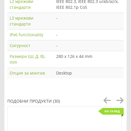
L2 мрежови
IEEE 802.3, IEEE 802.3 u/ab/az/x,
стандарти
IEEE 802.1p CoS
L3 мрежови
-
стандарти
IPv6 functionality
-
Сигурност
-
Размери (Ш, Д, В),
280 x 126 x 44 mm
mm
Опция за монтаж
Desktop
ПОДОБНИ ПРОДУКТИ (30)
НА СКЛАД