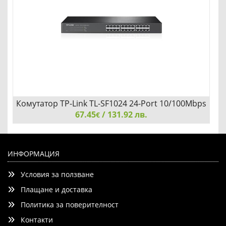
Комутатор TP-Link TL-SF1024 24-Port 10/100Mbps
67.45
Rackmount
/ 131.92 лв.
€
Комутатор TP-Link TL-SF1024 24-Port 10/100Mbps
Rackmount
ИНФОРМАЦИЯ
Условия за ползване
Плащане и доставка
Политика за поверителност
Контакти
Добави
Сравни